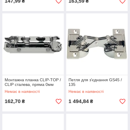
147,99
163,59
₴
₴
Монтажна планка CLIP-TOP /
Петля для з'єднання GS45 /
CLIP сталева, пряма 0мм
135
Немає в наявності
Немає в наявності
162,70
1 494,84
₴
₴