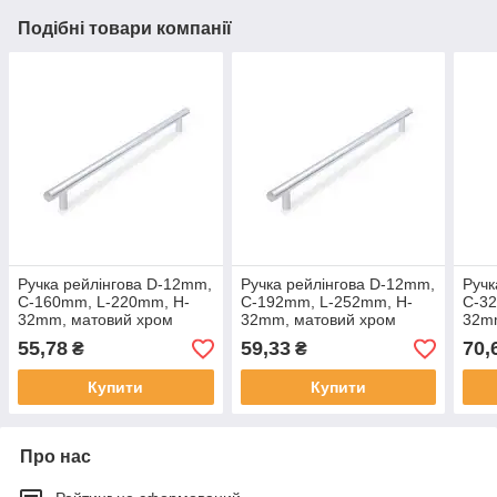
Подібні товари компанії
Ручка рейлінгова D-12mm,
Ручка рейлінгова D-12mm,
Ручк
C-160mm, L-220mm, H-
C-192mm, L-252mm, H-
C-3
32mm, матовий хром
32mm, матовий хром
32m
(алюміній)
(алюміній)
(алю
55,78
59,33
70,
₴
₴
Купити
Купити
Про нас