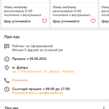
Ніжка меблева
Ніжка меблева
Ніжк
регульована D-50
регульована D-50
регу
посилена з внутрішньої
посилена з внутрішньої
поси
шпилькою H-300mm
шпилькою H-710mm
шпи
Ціну уточнюйте
Ціну уточнюйте
Цін
Про нас
Рейтинг не сформований
Менше 5 відгуків за останній рік
Працює з 09.06.2011
м. Дніпро
пр. Слобожанский, 35, Дніпро, Україна
Контакти
Сьогодні працює з 09:00 до 17:00
Показати весь графік роботи
Про нас