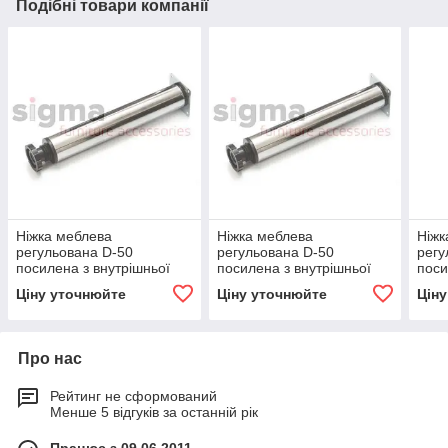
Подібні товари компанії
Ніжка меблева
Ніжка меблева
Ніжк
регульована D-50
регульована D-50
регу
посилена з внутрішньої
посилена з внутрішньої
поси
шпилькою H-300mm
шпилькою H-710mm
шпи
Ціну уточнюйте
Ціну уточнюйте
Цін
Про нас
Рейтинг не сформований
Менше 5 відгуків за останній рік