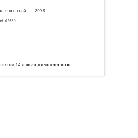
лення на сайті — 200 ₴
од:
61563
ротягом 14 днів
за домовленістю