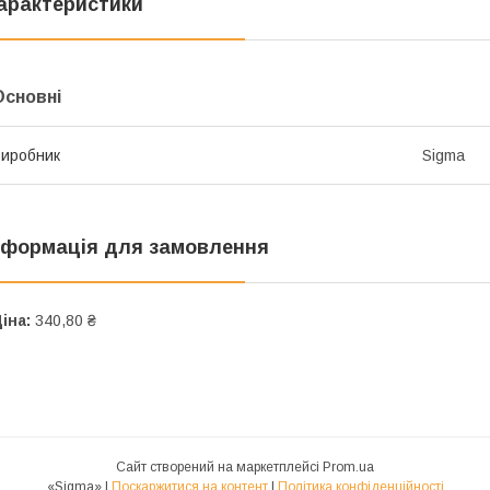
арактеристики
Основні
иробник
Sigma
нформація для замовлення
іна:
340,80 ₴
Сайт створений на маркетплейсі
Prom.ua
«Sigma» |
Поскаржитися на контент
|
Політика конфіденційності