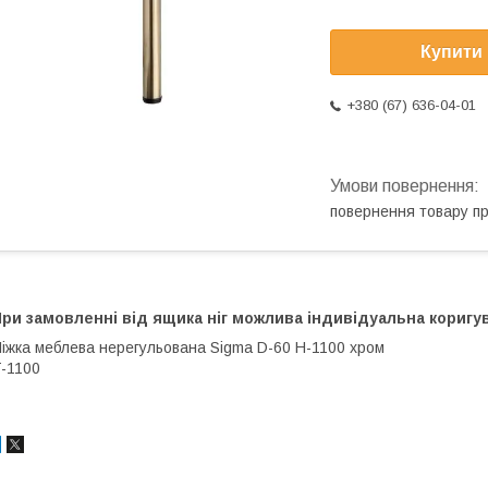
Купити
+380 (67) 636-04-01
повернення товару п
ри замовленні від ящика ніг можлива індивідуальна коригу
іжка меблева нерегульована Sigma D-60 H-1100 хром
T-1100