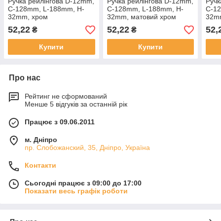
Ручка рейлінгова D-12mm,
Ручка рейлінгова D-12mm,
Ручк
C-128mm, L-188mm, H-
C-128mm, L-188mm, H-
C-1
32mm, хром
32mm, матовий хром
32m
(алюміній)
52,22
52,22
52,
₴
₴
Купити
Купити
Про нас
Рейтинг не сформований
Менше 5 відгуків за останній рік
Працює з 09.06.2011
м. Дніпро
пр. Слобожанский, 35, Дніпро, Україна
Контакти
Сьогодні працює з 09:00 до 17:00
Показати весь графік роботи