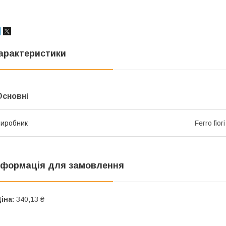
арактеристики
Основні
иробник
Ferro fiori
нформація для замовлення
іна:
340,13 ₴