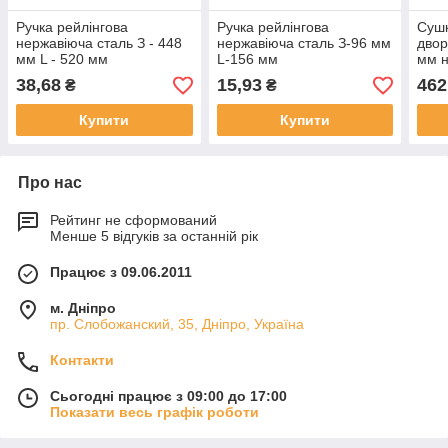
Ручка рейлінгова
Ручка рейлінгова
Сушк
нержавіюча сталь З - 448
нержавіюча сталь З-96 мм
двор
мм L - 520 мм
L-156 мм
мм н
38,68
15,93
462
₴
₴
Купити
Купити
Про нас
Рейтинг не сформований
Менше 5 відгуків за останній рік
Працює з 09.06.2011
м. Дніпро
пр. Слобожанский, 35, Дніпро, Україна
Контакти
Сьогодні працює з 09:00 до 17:00
Показати весь графік роботи