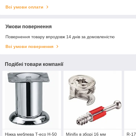
Всі умови оплати
Умови повернення
Повернення товару впродовж 14 днів за домовленістю
Всі умови повернення
Подібні товари компанії
Ніжка меблева T-eco H-50
Minifix в зборі 16 мм
R-17