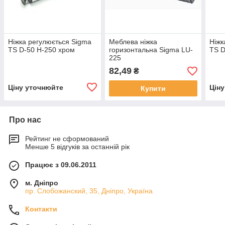
Ніжка регулюється Sigma
Меблева ніжка
Ніжк
TS D-50 H-250 хром
горизонтальна Sigma LU-
TS D
225
82,49
₴
Ціну уточнюйте
Цін
Купити
Про нас
Рейтинг не сформований
Менше 5 відгуків за останній рік
Працює з 09.06.2011
м. Дніпро
пр. Слобожанский, 35, Дніпро, Україна
Контакти