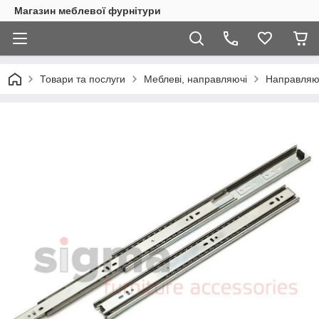
Магазин меблевої фурнітури
Товари та послуги
Меблеві, направляючі
Направляюч