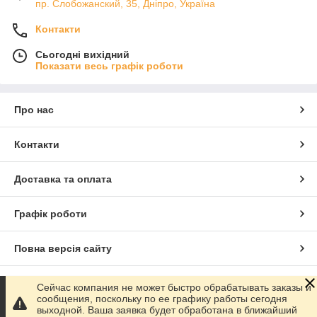
пр. Слобожанский, 35, Дніпро, Україна
Контакти
Сьогодні вихідний
Показати весь графік роботи
Про нас
Контакти
Доставка та оплата
Графік роботи
Повна версія сайту
Сайт створено на маркетплейсі
Prom.ua
Сейчас компания не может быстро обрабатывать заказы и
сообщения, поскольку по ее графику работы сегодня
выходной. Ваша заявка будет обработана в ближайший