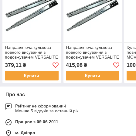
Направляюча кулькова
Направляюча кулькова
Куль
повного висування з
повного висування з
повн
подовжувачем VERSALITE
подовжувачем VERSALITE
MOV
300 мм ( навантаження 30
350 мм ( навантаження 30
мм 
379,11
415,98
100
₴
₴
кг)
кг)
Купити
Купити
Про нас
Рейтинг не сформований
Менше 5 відгуків за останній рік
Працює з 09.06.2011
м. Дніпро