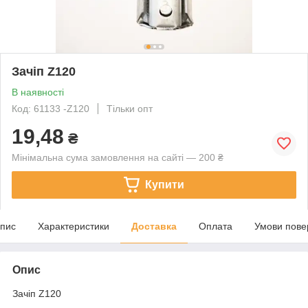
Зачіп Z120
В наявності
Код: 61133 -Z120
Тільки опт
19,48
₴
Мінімальна сума замовлення на сайті — 200 ₴
Купити
пис
Характеристики
Доставка
Оплата
Умови пове
Опис
Зачіп Z120