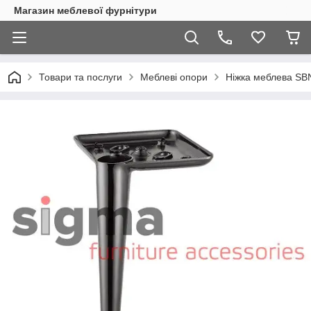
Магазин меблевої фурнітури
Товари та послуги
Меблеві опори
Ніжка меблева SB