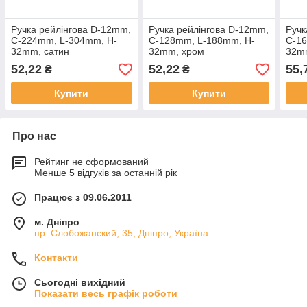
Ручка рейлінгова D-12mm,
Ручка рейлінгова D-12mm,
Ручк
C-224mm, L-304mm, H-
C-128mm, L-188mm, H-
C-1
32mm, сатин
32mm, хром
32m
52,22
52,22
55,
₴
₴
Купити
Купити
Про нас
Рейтинг не сформований
Менше 5 відгуків за останній рік
Працює з 09.06.2011
м. Дніпро
пр. Слобожанский, 35, Дніпро, Україна
Контакти
Сьогодні вихідний
Показати весь графік роботи