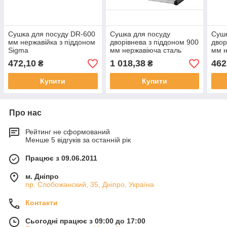
Сушка для посуду DR-600
Сушка для посуду
Сушк
мм нержавійка з піддоном
дворівнева з піддоном 900
двор
Sigma
мм нержавіюча сталь
мм н
472,10
1 018,38
462
₴
₴
Купити
Купити
Про нас
Рейтинг не сформований
Менше 5 відгуків за останній рік
Працює з 09.06.2011
м. Дніпро
пр. Слобожанский, 35, Дніпро, Україна
Контакти
Сьогодні працює з 09:00 до 17:00